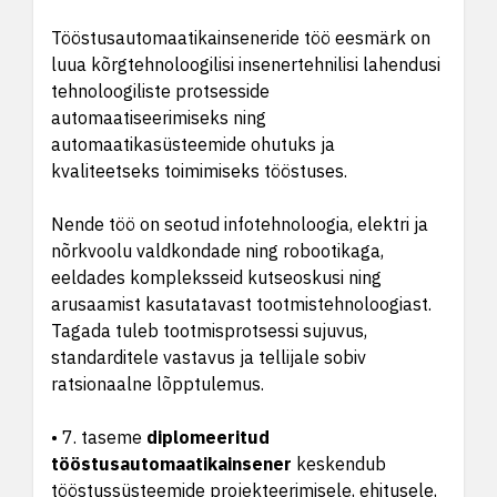
Tööstusautomaatikainseneride töö eesmärk on
luua kõrgtehnoloogilisi insenertehnilisi lahendusi
tehnoloogiliste protsesside
automaatiseerimiseks ning
automaatikasüsteemide ohutuks ja
kvaliteetseks toimimiseks tööstuses.
Nende töö on seotud infotehnoloogia, elektri ja
nõrkvoolu valdkondade ning robootikaga,
eeldades kompleksseid kutseoskusi ning
arusaamist kasutatavast tootmistehnoloogiast.
Tagada tuleb tootmisprotsessi sujuvus,
standarditele vastavus ja tellijale sobiv
ratsionaalne lõpptulemus.
• 7. taseme
diplomeeritud
tööstusautomaatikainsener
keskendub
tööstussüsteemide projekteerimisele, ehitusele,