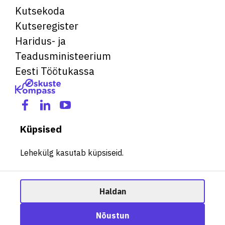
Kutsekoda
Kutseregister
Haridus- ja
Teadusministeerium
Eesti Töötukassa
Küpsised
Lehekülg kasutab küpsiseid.
Haldan
© 2026 Kõik õigused kaitstud. See veebileht kasutab küpsiseid.
Nõustun
Halda küpsiseid