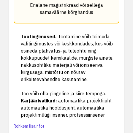
Erialane magistrikraad või sellega
samaväärne kõrgharidus
Töötingimused
.
Töötamine võib toimuda
välitingimustes või keskkondades, kus võib
esineda plahvatus‑ ja tuleohtu ning
kokkupuudet kemikaalide, mürgiste ainete,
nakkusohtliku materjali või ioniseeriva
kiirgusega, mistõttu on nõutav
erikaitsevahendite kasutamine.
Töö võib olla pingeline ja kiire tempoga.
Karjäärivalikud
:
automaatika projektijuht,
automaatika hooldusjuht, automaatika
projektimüügi insener, protsessiinsener
Rohkem lisainfot