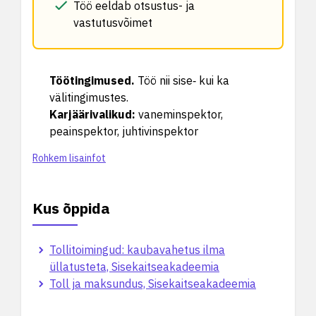
Töö eeldab otsustus- ja
vastutusvõimet
Töötingimused
.
Töö nii sise‑ kui ka
välitingimustes.
Karjäärivalikud
:
vaneminspektor,
peainspektor, juhtivinspektor
Rohkem lisainfot
Kus õppida
Tollitoimingud: kaubavahetus ilma
üllatusteta, Sisekaitseakadeemia
Toll ja maksundus, Sisekaitseakadeemia