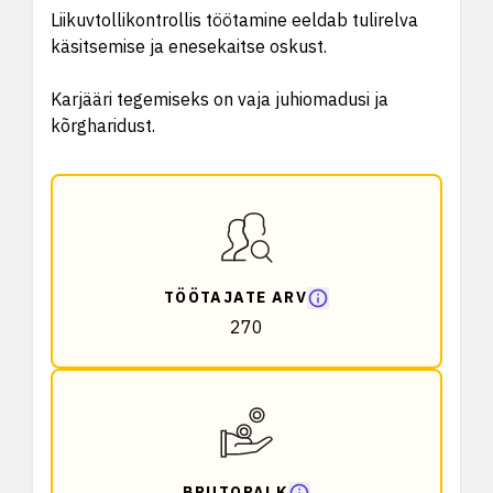
Liikuvtollikontrollis töötamine eeldab tulirelva
käsitsemise ja enesekaitse oskust.
Karjääri tegemiseks on vaja juhiomadusi ja
kõrgharidust.
TÖÖTAJATE ARV
270
BRUTOPALK