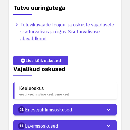
Tutvu uuringutega
Tulevikuvaade tööjõu- ja oskuste vajadusele:
siseturvalisus ja õigus. Siseturvalisuse
alavaldkond
Lisa kõik oskused
Vajalikud oskused
Keeleoskus
eesti keel, inglise keel, vene keel
Enesejuhtimisoskused
21
Lävimisoskused
11