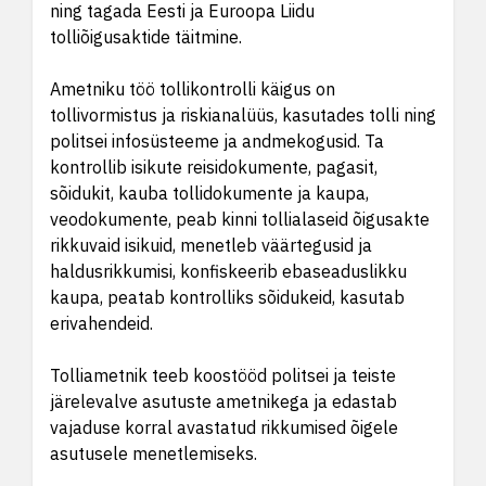
ning tagada Eesti ja Euroopa Liidu
tolliõigusaktide täitmine.
Ametniku töö tollikontrolli käigus on
tollivormistus ja riskianalüüs, kasutades tolli ning
politsei infosüsteeme ja andmekogusid. Ta
kontrollib isikute reisidokumente, pagasit,
sõidukit, kauba tollidokumente ja kaupa,
veodokumente, peab kinni tollialaseid õigusakte
rikkuvaid isikuid, menetleb väärtegusid ja
haldusrikkumisi, konfiskeerib ebaseaduslikku
kaupa, peatab kontrolliks sõidukeid, kasutab
erivahendeid.
Tolliametnik teeb koostööd politsei ja teiste
järelevalve asutuste ametnikega ja edastab
vajaduse korral avastatud rikkumised õigele
asutusele menetlemiseks.