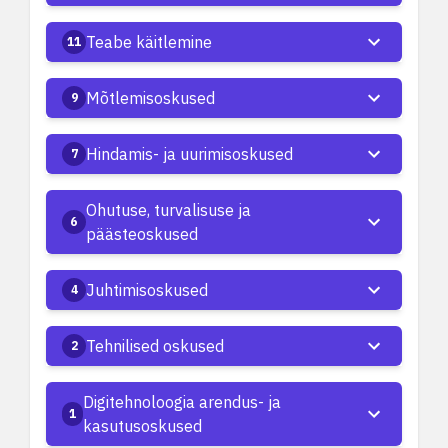
Teabe käitlemine
11
Mõtlemisoskused
9
Hindamis- ja uurimisoskused
7
Ohutuse, turvalisuse ja
6
päästeoskused
Juhtimisoskused
4
Tehnilised oskused
2
Digitehnoloogia arendus- ja
1
kasutusoskused