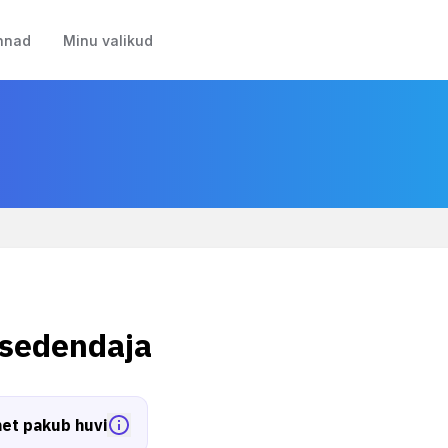
nnad
Minu valikud
isedendaja
et pakub huvi