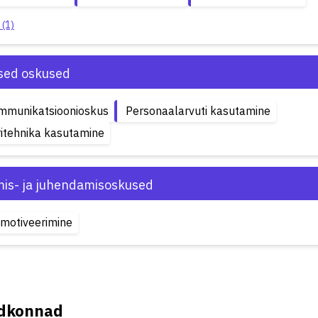
 (1)
ised oskused
ommunikatsioonioskus
Personaalarvuti kasutamine
itehnika kasutamine
is- ja juhendamisoskused
 motiveerimine
ldkonnad