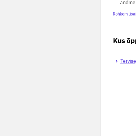
andme
Rohkem lisa
Kus õp
Tervise