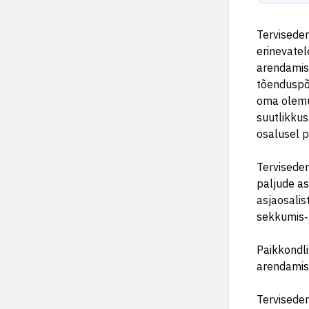
Terviseden
erinevatel
arendamis
tõenduspõh
oma olemus
suutlikkust
osalusel p
Terviseden
paljude as
asjaosalis
sekkumis‑
Paikkondli
arendamise
Tervisedend