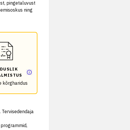
st, pingetaluvust
lemisoskus ning
DUSLIK
ALMISTUS
e kõrgharidus
. Tervisedendaja
i programmid,