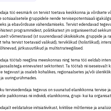
daja töö eesmärk on tervist toetava keskkonna ja võrdsete v
e sotsiaalsetele gruppidele nende tervisepotentsiaali igakülg
eks ja ebavõrdsuse vähendamiseks. Tervist edendavad tege
istest programmidest, poliitikatest jm organiseeritud sekkum
elt võimestavad (st suurendavad üksikisikute, gruppide ja r
 teha tervist toetavaid valikuid), terviklikud (holistlikud), inte
õhinevad, jätkusuutlikud ja multistrateegilised.
daja töötab reeglina meeskonnas ning tema töö eeldab intens
jaosalistega erinevatest sektoritest. Ta töötab nii iseseisvalt k
te tegevust ja osaleb kohalikes, regionaalsetes ja/või üleriikli
 ja uuringurühmades.
ku tervisedendaja tegevus on suunatud elanikkonna tervise ja
le paikkonnas nii indiviidi, elanikkonna, grupi‑ kui ka organisat
ajalt eeldatakse initsiatiivikust, kriitilise mõtlemise ja analüü