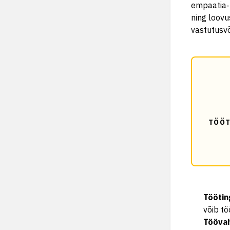
empaatia‑ 
ning loov
vastutusvõ
TÖÖT
Tööti
võib tö
Tööva