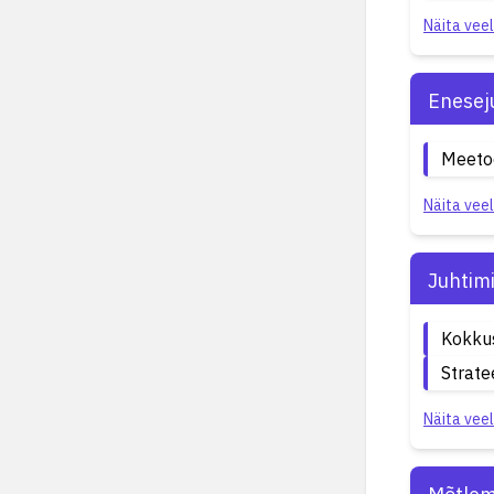
Näita veel
Enesej
Meetod
Näita veel
Juhtim
Kokku
Strat
Näita veel