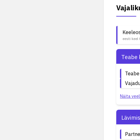
Vajali
Keeleo
eesti keel
Teabe 
Teabe
Vajadu
Näita veel
Lävimi
Partn