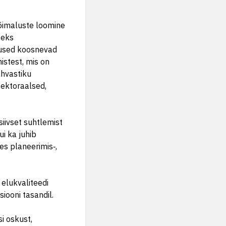
õimaluste loomine
seks
vused koosnevad
istest, mis on
ahvastiku
rsektoraalsed,
iivset suhtlemist
ui ka juhib
kes planeerimis‑,
 elukvaliteedi
siooni tasandil.
si oskust,