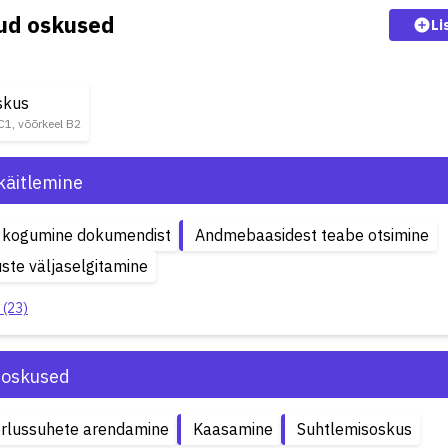
kud oskused
Li
skus
 C1, võõrkeel B2
käitlemine
 kogumine dokumendist
Andmebaasidest teabe otsimine
ste väljaselgitamine
 (23)
soskused
erlussuhete arendamine
Kaasamine
Suhtlemisoskus