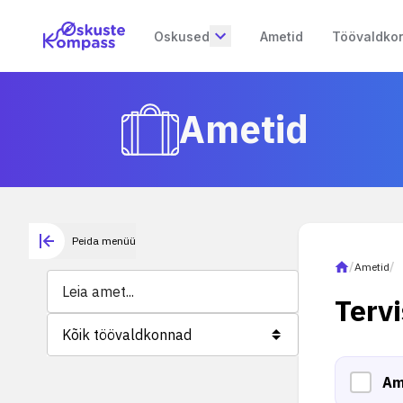
Oskused
Ametid
Töövaldko
Ametid
Peida menüü
/
Ametid
/
Terv
Kõik töövaldkonnad
Am