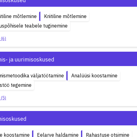
isoskused
tiline mõtlemine
Kriitiline mõtlemine
spõhisele teabele tuginemine
 (6)
is- ja uurimisoskused
mismetoodika väljatöötamine
Analüüsi koostamine
stöö tegemine
 (5)
isoskused
ve koostamine
Eelarve haldamine
Rahastuse otsimine