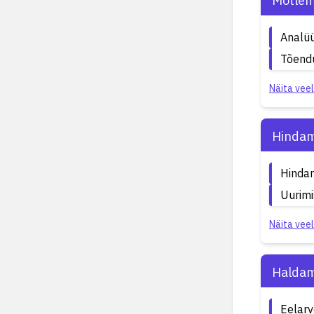
Mõtlem
Analüü
Tõendu
Näita veel
Hindam
Hinda
Uurimi
Näita veel
Haldam
Eelar