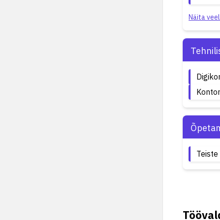
Näita veel
Tehnil
Digik
Kontor
Õpetam
Teiste
Tööva