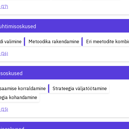
 (17)
uhtimisoskused
i valimine
Metoodika rakendamine
Eri meetodite kombi
 (16)
isoskused
saamise korraldamine
Strateegia väljatöötamine
eegia kohandamine
 (15)