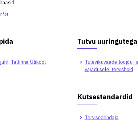
baasid
infot
pida
Tutvu uuringutega
juht, Tallinna Ülikool
Tulevikuvaade tööjõu- j
vajadusele: tervishoid
Kutsestandardid
Tervisedendaja