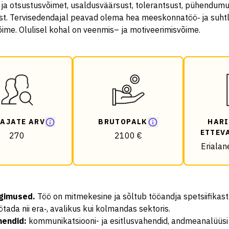
ja otsustusvõimet, usaldusväärsust, tolerantsust, pühendumu
ust. Tervisedendajal peavad olema hea meeskonnatöö‑ ja suht
ime. Olulisel kohal on veenmis– ja motiveerimisvõime.
AJATE ARV
BRUTOPALK
HARI
ETTEV
270
2100 €
Erialan
ngimused
.
Töö on mitmekesine ja sõltub tööandja spetsiifikast
ötada nii era‑, avalikus kui kolmandas sektoris.
hendid
:
kommunikatsiooni- ja esitlusvahendid, andmeanalüüs