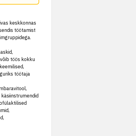
bivas keskkonnas
sendis töötamist
inimgruppidega.
askid,
t võib töös kokku
 keemilised,
eguriks töötaja
mbaravitool,
, käsiinstrumendid
ofülaktilised
umid,
d,