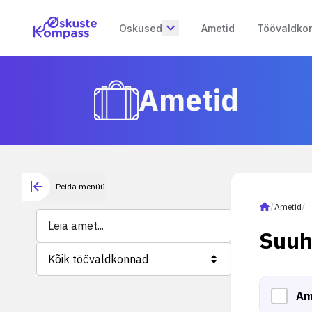
Oskused
Ametid
Töövaldko
Ametid
Peida menüü
/
Ametid
/
Suuh
Kõik töövaldkonnad
Am