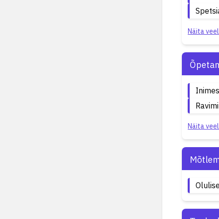
Spetsi
Näita veel
Õpetam
Inime
Ravim
Näita veel
Mõtlem
Olulis