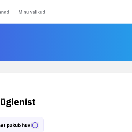
nnad
Minu valikud
ügienist
et pakub huvi