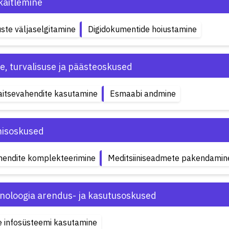
käitlemine
ste väljaselgitamine
Digidokumentide hoiustamine
e, turvalisuse ja päästeoskused
aitsevahendite kasutamine
Esmaabi andmine
misoskused
hendite komplekteerimine
Meditsiiniseadmete pakendamin
hnoloogia arendus- ja kasutusoskused
e infosüsteemi kasutamine