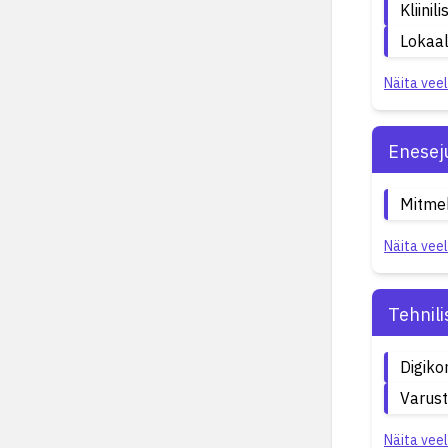
Kliinil
Lokaa
Näita veel
Enesej
Mitme
Näita veel
Tehnil
Digik
Varust
Näita veel