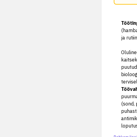
Tööti
(hamba
ja ruti
Oluline
kaitsek
puutuda
bioloog
tervise
Tööva
puurmas
(sond, 
puhastu
antimik
loputu