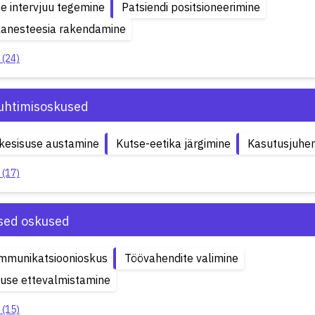
ise intervjuu tegemine
Patsiendi positsioneerimine
lanesteesia rakendamine
 (24)
uhtimisoskused
kesisuse austamine
Kutse-eetika järgimine
Kasutusjuhen
 (17)
ised oskused
ommunikatsioonioskus
Töövahendite valimine
use ettevalmistamine
 (15)