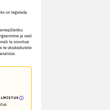
öks on tegeleda
igemepõletiku
igeerimine ja veel
nab ta soovitusi
nii üksikisikutele
analüüsi.
ALMISTUS
itus