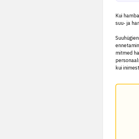
Kui hambaa
suu‑ ja ha
Suuhügien
ennetamine
mitmed ham
personaals
kui inimes