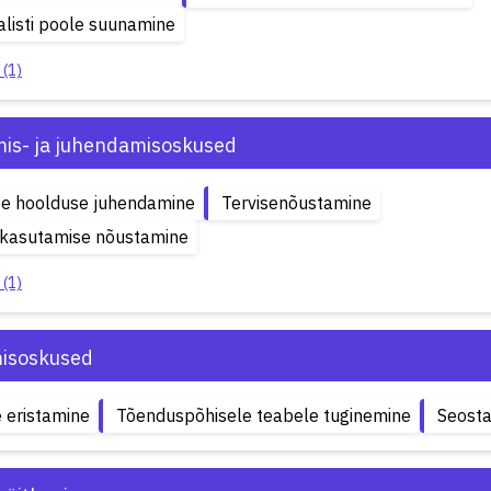
alisti poole suunamine
 (1)
is- ja juhendamisoskused
se hoolduse juhendamine
Tervisenõustamine
ikasutamise nõustamine
 (1)
isoskused
e eristamine
Tõenduspõhisele teabele tuginemine
Seost