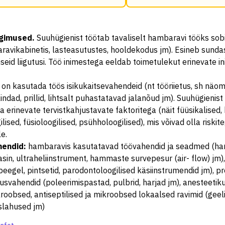
ngimused
.
Suuhügienist töötab tavaliselt hambaravi tööks so
ravikabinetis, lasteasutustes, hooldekodus jm). Esineb sunda
inseid liigutusi. Töö inimestega eeldab toimetulekut erinevate 
 on kasutada töös isikukaitsevahendeid (nt tööriietus, sh näom
indad, prillid, lihtsalt puhastatavad jalanõud jm). Suuhügienis
 erinevate tervistkahjustavate faktoritega (näit füüsikalised,
ilised, füsioloogilised, psühholoogilised), mis võivad olla riskit
le.
hendid
:
hambaravis kasutatavad töövahendid ja seadmed (ha
in, ultraheliinstrument, hammaste survepesur (air- flow) jm)
peegel, pintsetid, parodontoloogilised käsiinstrumendid jm), pr
svahendid (poleerimispastad, pulbrid, harjad jm), anesteetik
roobsed, antiseptilised ja mikroobsed lokaalsed ravimid (geeli
slahused jm)