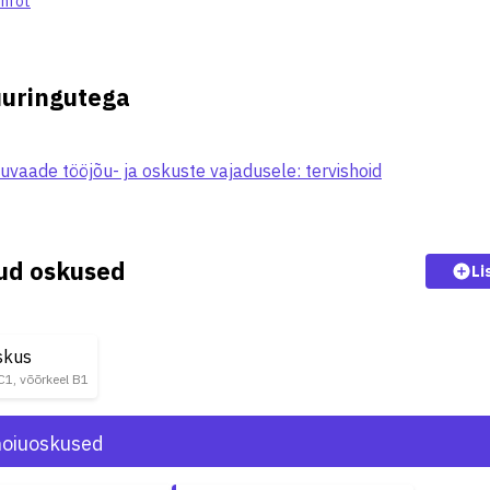
infot
uuringutega
uvaade tööjõu- ja oskuste vajadusele: tervishoid
kud oskused
Li
skus
 C1, võõrkeel B1
hoiuoskused