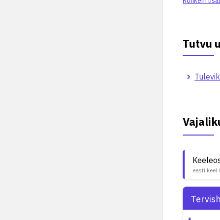
Rohkem lisa
Tutvu 
Tulevik
Vajali
Keeleo
eesti keel
Tervis