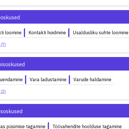
soskused
ti loomine
Kontakti hoidmine
Usaldusliku suhte loomine
 (7)
isoskused
uuendamine
Vara ladustamine
Varude haldamine
 (2)
isoskused
as püsimise tagamine
Töövahendite hoolduse tagamine