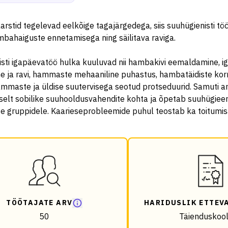
rstid tegelevad eelkõige tagajärgedega, siis suuhügienisti tö
mbahaiguste ennetamisega ning säilitava raviga.
isti igapäevatöö hulka kuuluvad nii hambakivi eemaldamine, 
 ja ravi, hammaste mehaaniline puhastus, hambatäidiste korr
maste ja üldise suutervisega seotud protseduurid. Samuti an
elt sobilike suuhooldusvahendite kohta ja õpetab suuhügieeni 
te gruppidele. Kaarieseprobleemide puhul teostab ka toitumis
TÖÖTAJATE ARV
HARIDUSLIK ETTEV
50
Täienduskool