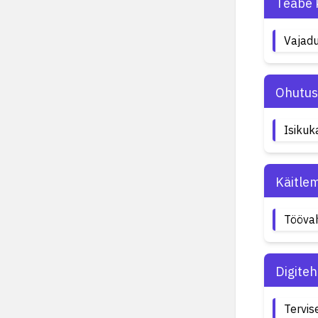
Teabe 
Vajadu
Ohutus
Isikuk
Käitle
Tööva
Digite
Tervis