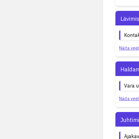
Lävimi
Kontak
Näita veel
Haldam
Vara 
Näita veel
Juhtim
Ajakav