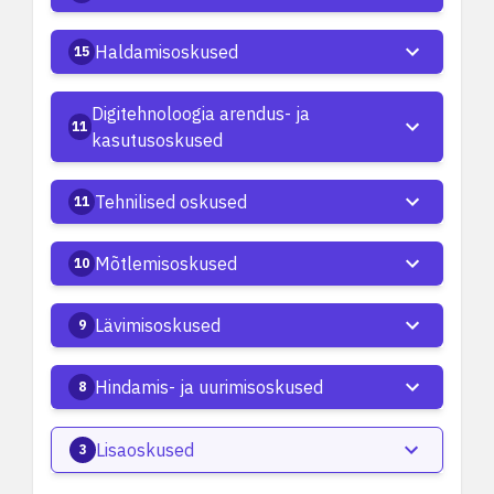
Haldamisoskused
15
Digitehnoloogia arendus- ja
11
kasutusoskused
Tehnilised oskused
11
Mõtlemisoskused
10
Lävimisoskused
9
Hindamis- ja uurimisoskused
8
Lisaoskused
3