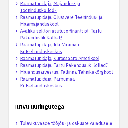
Raamatupidaja, Majandus- ja
Teeninduskolledž
Raamatupidaja, Olustvere Teenindus- ja
Maamajanduskool
Avaliku sektori asutuse finantsist, Tartu
Rakenduslik Kolledž
Raamatupidaja, Ida-Virumaa
Kutsehariduskeskus
Raamatupidaja, Kuressaare Ametikool
Raamatupidaja, Tartu Rakenduslik Kolledž
Majandusarvestus, Tallinna Tehnikakõrgkool
Raamatupidaja, Pärnumaa
Kutsehariduskeskus
Tutvu uuringutega
Tulevikuvaade tööjõu- ja oskuste vajadusele: