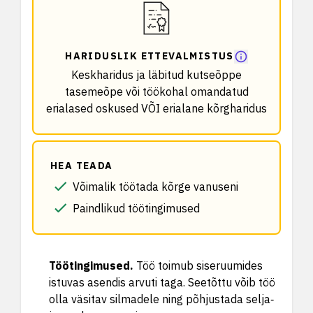
HARIDUSLIK ETTEVALMISTUS
Keskharidus ja läbitud kutseõppe
tasemeõpe või töökohal omandatud
erialased oskused VÕI erialane kõrgharidus
HEA TEADA
Võimalik töötada kõrge vanuseni
Paindlikud töötingimused
Töötingimused
.
Töö toimub siseruumides
istuvas asendis arvuti taga. Seetõttu võib töö
olla väsitav silmadele ning põhjustada selja‑