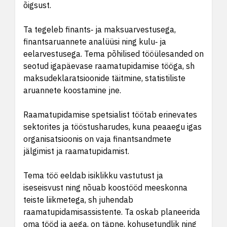
õigsust.
Ta tegeleb finants‑ ja maksuarvestusega,
finantsaruannete analüüsi ning kulu‑ ja
eelarvestusega. Tema põhilised tööülesanded on
seotud igapäevase raamatupidamise tööga, sh
maksudeklaratsioonide täitmine, statistiliste
aruannete koostamine jne.
Raamatupidamise spetsialist töötab erinevates
sektorites ja tööstusharudes, kuna peaaegu igas
organisatsioonis on vaja finantsandmete
jälgimist ja raamatupidamist.
Tema töö eeldab isiklikku vastutust ja
iseseisvust ning nõuab koostööd meeskonna
teiste liikmetega, sh juhendab
raamatupidamisassistente. Ta oskab planeerida
oma tööd ja aega, on täpne, kohusetundlik ning