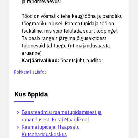
ja randmevaevusi.
Tööd on võimalik teha kaugtööna ja paindliku
töögraafiku alusel. Raamatupidaja töö on
tsükliline, mis võib tekitada suurt tööpinget.
Ta peab rangelt järgima õigusaktidest
tulenevaid tähtaegu (nt majandusaasta
aruanne).
Karjäärivalikud
:
finantsjuht, audiitor
Rohkem lisainfot
Kus õppida
Baasteadmisi raamatupidamisest ja
rahandusest, Eesti Maaülikool
Raamatupidaja, Haapsalu
Kutsehariduskeskus