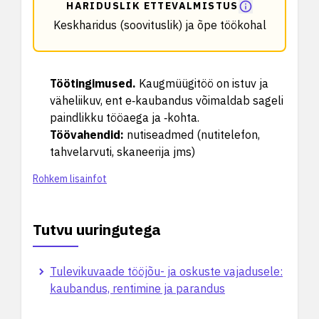
HARIDUSLIK ETTEVALMISTUS
Keskharidus (soovituslik) ja õpe töökohal
Töötingimused
.
Kaugmüügitöö on istuv ja
väheliikuv, ent e‑kaubandus võimaldab sageli
paindlikku tööaega ja ‑kohta.
Töövahendid
:
nutiseadmed (nutitelefon,
tahvelarvuti, skaneerija jms)
Rohkem lisainfot
Tutvu uuringutega
Tulevikuvaade tööjõu- ja oskuste vajadusele:
kaubandus, rentimine ja parandus