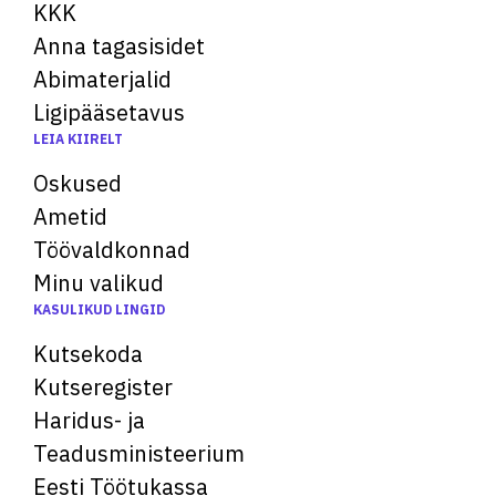
KKK
Anna tagasisidet
Abimaterjalid
Ligipääsetavus
LEIA KIIRELT
Oskused
Ametid
Töövaldkonnad
Minu valikud
KASULIKUD LINGID
Kutsekoda
Kutseregister
Haridus- ja
Teadusministeerium
Eesti Töötukassa