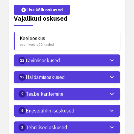
Lisa kõik oskused
Vajalikud oskused
Keeleoskus
eesti keel, võõrkeeled
Lävimisoskused
12
Haldamisoskused
12
Teabe käitlemine
9
Enesejuhtimisoskused
6
Tehnilised oskused
3