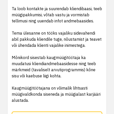
Ta loob kontakte ja suurendab kliendibaasi, teeb
müügipakkumisi, võtab vastu ja vormistab
tellimusi ning uuendab infot andmebaasides.
Tema ülesanne on tööks vajaliku sidevahendi
abil pakkuda kliendile tuge, nõustamist ja teavet
või ühendada klienti vajalike inimestega.
Mõnikord sisestab kaugmüügitöötaja ka
muudatusi kliendiandmebaasidesse ning teeb
märkmeid (tavaliselt arvutiprogrammis) kõne
sisu või kaebuse liigi kohta.
Kaugmüügitöötajana on võimalik lihtsasti
müügivaldkonda siseneda ja müügialast karjääri
alustada.