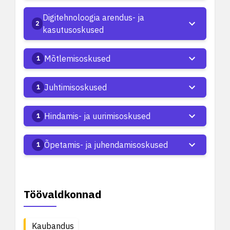
Digitehnoloogia arendus- ja
2
kasutusoskused
Mõtlemisoskused
1
Juhtimisoskused
1
Hindamis- ja uurimisoskused
1
Õpetamis- ja juhendamisoskused
1
Töövaldkonnad
Kaubandus