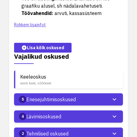
graafiku alusel, sh nädalavahetuseti.
Töövahendid
:
arvuti, kassasüsteem
Rohkem lisainfot
Lisa kõik oskused
Vajalikud oskused
Keeleoskus
eesti keel, võõrkeel
Enesejuhtimisoskused
5
Lävimisoskused
4
Tehnilised oskused
2