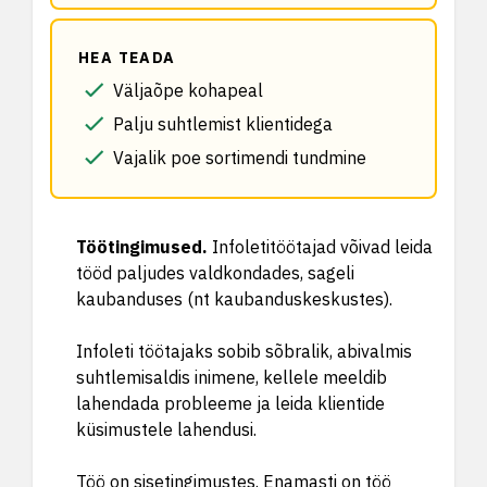
HEA TEADA
Väljaõpe kohapeal
Palju suhtlemist klientidega
Vajalik poe sortimendi tundmine
Töötingimused
.
Infoletitöötajad võivad leida
tööd paljudes valdkondades, sageli
kaubanduses (nt kaubanduskeskustes).
Infoleti töötajaks sobib sõbralik, abivalmis
suhtlemisaldis inimene, kellele meeldib
lahendada probleeme ja leida klientide
küsimustele lahendusi.
Töö on sisetingimustes. Enamasti on töö