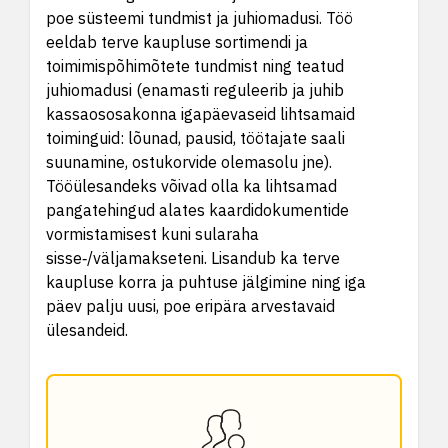
poe süsteemi tundmist ja juhiomadusi. Töö
eeldab terve kaupluse sortimendi ja
toimimispõhimõtete tundmist ning teatud
juhiomadusi (enamasti reguleerib ja juhib
kassaososakonna igapäevaseid lihtsamaid
toiminguid: lõunad, pausid, töötajate saali
suunamine, ostukorvide olemasolu jne).
Tööülesandeks võivad olla ka lihtsamad
pangatehingud alates kaardidokumentide
vormistamisest kuni sularaha
sisse‑/väljamakseteni. Lisandub ka terve
kaupluse korra ja puhtuse jälgimine ning iga
päev palju uusi, poe eripära arvestavaid
ülesandeid.