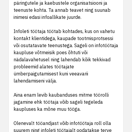
päringutele ja kaebustele organisatsiooni ja
teenuste kohta. Ta annab teavet ning suunab
inimesi edasi infoallikate juurde.
Infoleti töötaja töötab kohtades, kus on vahetu
kontakt klientidega, kaupade tootmisprotsessi
või osutatavate teenustega. Sageli on infotöötaja
kaupluse võtmeisik poes õhtuti või
nädalavahetusel ning lahendab kõik tekkivad
probleemid alates töötajate
ümberpaigutamisest kuni veeavarii
lahendamiseni välja.
Aina enam levib kaubanduses mitme töörolli
jagamine ehk töötaja võib sageli tegeleda
kaupluses ka mõne muu tööga.
Olenevalt tööandjast võib infotöötaja roll olla
suurem ning infoleti töötajalt oodatakse terve