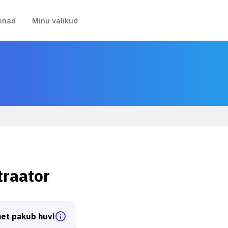
nnad
Minu valikud
traator
et pakub huvi