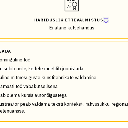
HARIDUSLIK ETTEVALMISTUS
Erialane kutseharidus
EADA
ominguline töö
ö sobib neile, kellele meeldib joonistada
uline mitmesuguste kunstitehnikate valdamine
amasti töö vabakutselisena
ab olema kursis autoriõigustega
lustraator peab valdama teksti konteksti, rahvuslikku, regiona
elenüansse.