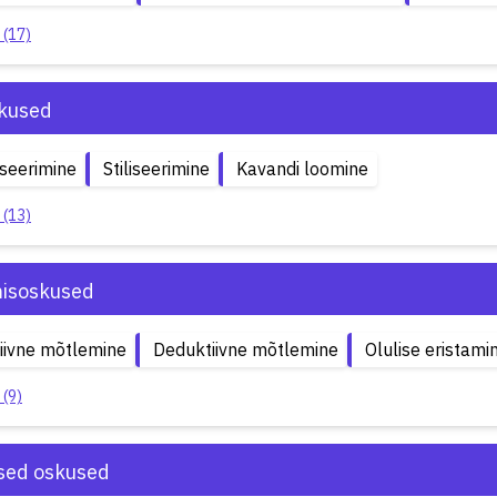
 (17)
kused
iseerimine
Stiliseerimine
Kavandi loomine
 (13)
isoskused
iivne mõtlemine
Deduktiivne mõtlemine
Olulise eristami
 (9)
ised oskused