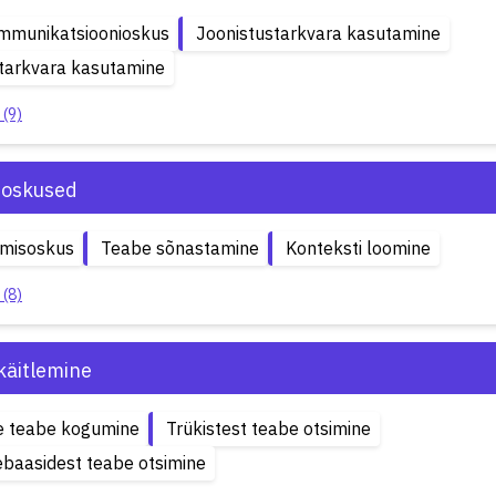
ommunikatsioonioskus
Joonistustarkvara kasutamine
itarkvara kasutamine
 (9)
soskused
emisoskus
Teabe sõnastamine
Konteksti loomine
 (8)
käitlemine
e teabe kogumine
Trükistest teabe otsimine
baasidest teabe otsimine