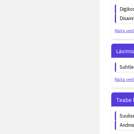
Digik
Disain
Näita veel
Lävimi
Suhtl
Näita veel
Teabe 
Suulis
Andme