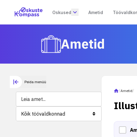
Oskused
Ametid
Töövaldko
Ametid
Peida menüü
/
Ametid
/
Illus
Kõik töövaldkonnad
Am