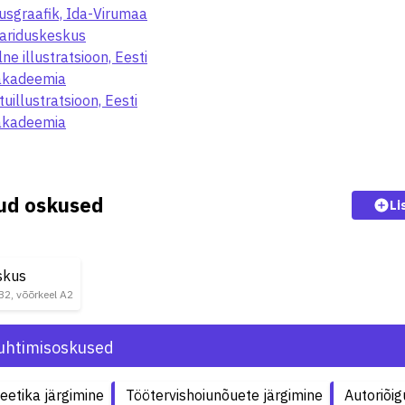
usgraafik, Ida-Virumaa
ariduskeskus
lne illustratsioon, Eesti
akadeemia
illustratsioon, Eesti
akadeemia
kud oskused
Li
skus
 B2, võõrkeel A2
uhtimisoskused
eetika järgimine
Töötervishoiunõuete järgimine
Autoriõig