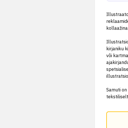
Illustraat
reklaamide
kollaažina
Illustratsi
kirjaniku 
või kartma
ajakirjand
spetsialise
illustratsi
Samuti on 
tekstilise