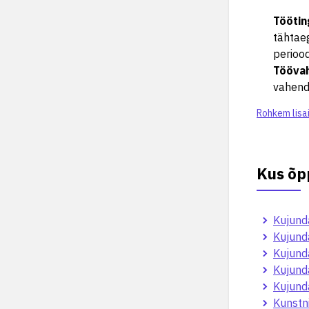
Tööti
tähtaeg
periood
Tööva
vahend
Rohkem lisa
Kus õp
Kujund
Kujunda
Kujund
Kujund
Kujunda
Kunstni