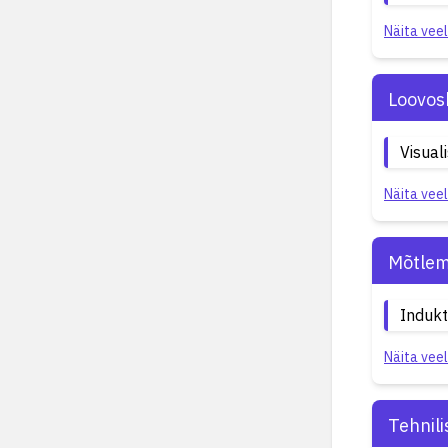
Näita veel
Loovos
Visual
Näita veel
Mõtlem
Indukt
Näita veel
Tehnil