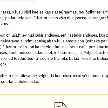
or räägib lugu pildi keeles kas (laste)raamatutes, õpikutes, arti
s, plakatitele vms. Illustratsioon võib olla joonistusena, graa
 vms.
oon on laialt levinud ilukirjanduses, eriti lastekirjanduses, kus 
kirjeldatavat sündmust ning aitab luua emotsiooni (näiteks p
). Illustratsioonil on ka meelelahutuslik otstarve – postkaartid
uses, kaubanduses pakenditel, reklaamides jne. Paljud illustre
erunud teadusillustratsioonile (näiteks botaaniline illustratsio
oon).
illustreerija ülesanne selgitada keerukaid ideid või tehnilisi ob
lt seletada oleks raske.