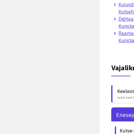
Kujund
Kutseh
Digitaa
Kunsti
Raamatu
Kunsti
Vajali
Keeleo
eesti keel
Enesej
Kutse-