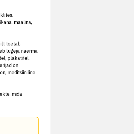
klites,
fikana, maalina,
pilt toetab
aneb lugeja naerma
el, plakatitel,
erijad on
on, meditsiiniline
jekte, mida