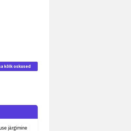
sa kõik oskused
use järgimine