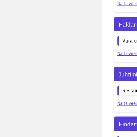
Näita veel
Haldam
Vara 
Näita veel
Juhtim
Ressur
Näita veel
Hindam