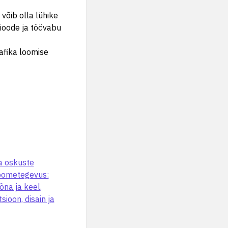
 võib olla lühike
rioode ja töövabu
afika loomise
a oskuste
loometegevus:
õna ja keel,
ioon, disain ja