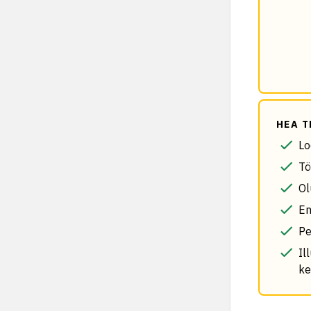
HEA T
Lo
Tö
Ol
En
Pe
Il
ke