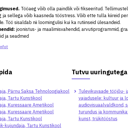
ngimused
.
Tööaeg võib olla paindlik või fikseeritud. Tellimustel
 ja sellega võib kaasneda tööstress. Võib ette tulla kiireid pe
e. Töö sisaldab nii loomingulisi kui ka rutiinseid ülesandeid.
hendid
:
joonistus- ja maalimisvahendid, arvutiprogrammid, gra
id ja seadmed
infot
pida
Tutvu uuringutega
aja, Pärnu Saksa Tehnoloogiakool
Tulevikuvaade tööjõu- j
ja, Tartu Kunstikool
vajadusele: kultuur ja 
aja, Kuressaare Ametikool
audiovisuaalvaldkond, s
aja, Kuressaare Ametikool
turundus ja kommunikats
ja, Tartu Kunstikool
kunst, trükitööstus
k-kujundaja, Tartu Kunstikool