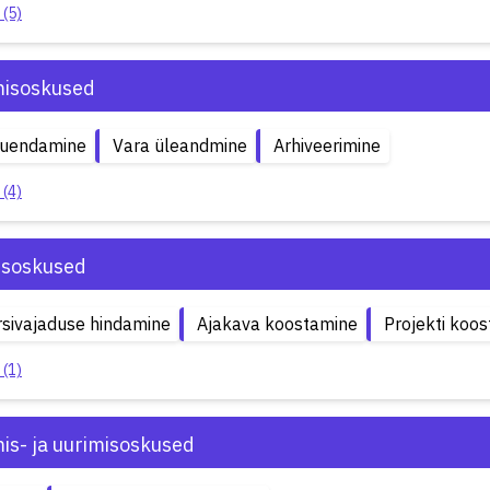
 (5)
isoskused
uuendamine
Vara üleandmine
Arhiveerimine
 (4)
isoskused
sivajaduse hindamine
Ajakava koostamine
Projekti koo
 (1)
is- ja uurimisoskused