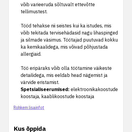
võib varieeruda sõltuvalt ettevõtte
tellimustest.
Tööd tehakse nii seistes kui ka istudes, mis
võib tekitada tervisehädasid nagu lihaspinged
ja silmade väsimus. Töötajad puutuvad kokku
ka kemikaalidega, mis võivad põhjustada
allergiaid.
Töö eripäraks võib olla töötamine väikeste
detailidega, mis eeldab head nägemist ja
värvide eristamist.
Spetsialiseerumised
:
elektroonikakoostude
koostaja, kaablikoostude koostaja
Rohkem lisainfot
Kus õppida