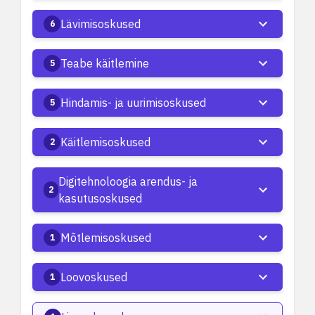
Lävimisoskused
6
Teabe käitlemine
5
Hindamis- ja uurimisoskused
5
Käitlemisoskused
2
Digitehnoloogia arendus- ja
2
kasutusoskused
Mõtlemisoskused
1
Loovoskused
1