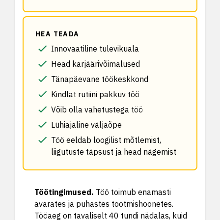
HEA TEADA
Innovaatiline tulevikuala
Head karjäärivõimalused
Tänapäevane töökeskkond
Kindlat rutiini pakkuv töö
Võib olla vahetustega töö
Lühiajaline väljaõpe
Töö eeldab loogilist mõtlemist,
liigutuste täpsust ja head nägemist
Töötingimused
.
Töö toimub enamasti
avarates ja puhastes tootmishoonetes.
Tööaeg on tavaliselt 40 tundi nädalas, kuid