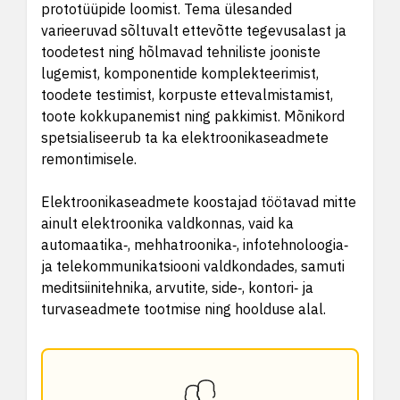
prototüüpide loomist. Tema ülesanded
varieeruvad sõltuvalt ettevõtte tegevusalast ja
toodetest ning hõlmavad tehniliste jooniste
lugemist, komponentide komplekteerimist,
toodete testimist, korpuste ettevalmistamist,
toote kokkupanemist ning pakkimist. Mõnikord
spetsialiseerub ta ka elektroonikaseadmete
remontimisele.
Elektroonikaseadmete koostajad töötavad mitte
ainult elektroonika valdkonnas, vaid ka
automaatika‑, mehhatroonika‑, infotehnoloogia‑
ja telekommunikatsiooni valdkondades, samuti
meditsiinitehnika, arvutite, side‑, kontori‑ ja
turvaseadmete tootmise ning hoolduse alal.