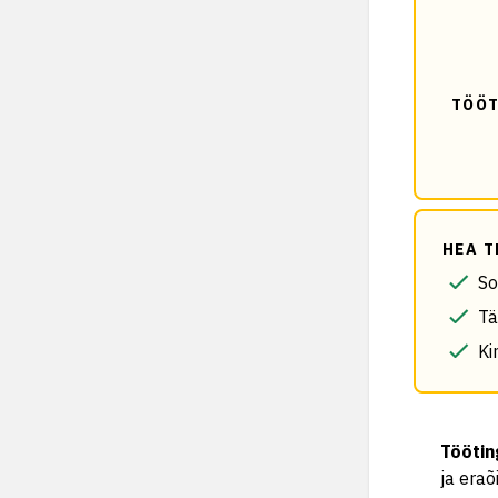
TÖÖT
HEA T
So
Tä
Ki
Tööti
ja eraõ