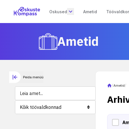
Oskused
Ametid
Töövaldko
Ametid
Peida menüü
/
Ametid
/
Arhi
Kõik töövaldkonnad
Am