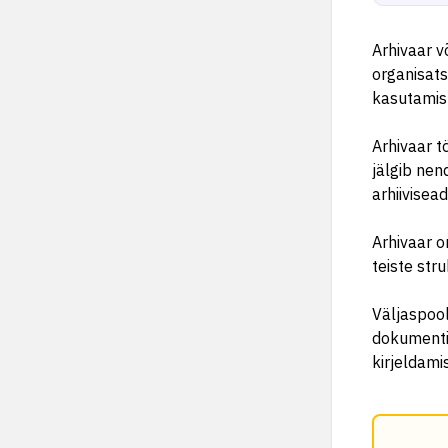
Arhivaar v
organisats
kasutamist
Arhivaar t
jälgib nen
arhiivisea
Arhivaar o
teiste str
Väljaspool
dokumenti
kirjeldami