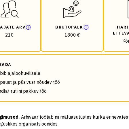
AJATE ARV
BRUTOPALK
HARI
ETTEV
210
1800 €
Kõ
EADA
bib ajaloohuvilisele
psust ja püsivust nõudev töö
ndlat rutiini pakkuv töö
ngimused
.
Arhivaar töötab nii mäluasutustes kui ka erinevates 
iguslikes organisatsioonides.