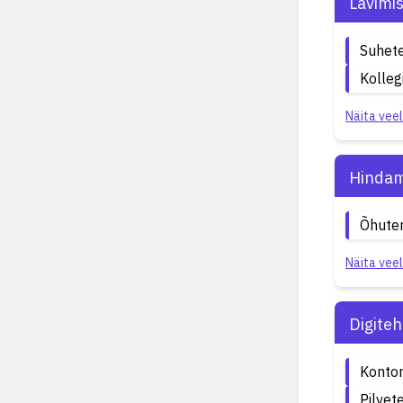
Lävimi
Suhete
Kolleg
Näita veel
Hindam
Õhute
Näita veel
Digite
Kontor
Pilvet