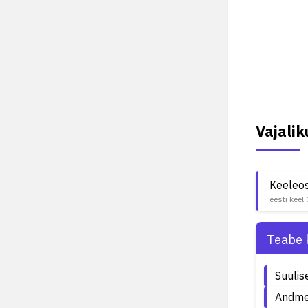
Vajali
Keeleo
eesti keel
Teabe 
Suulis
Andme