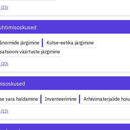
 (25)
uhtimisoskused
inormide järgimine
Kutse-eetika järgimine
satsiooni väärtuste järgimine
 (20)
isoskused
ise vara haldamine
Inventeerimine
Arhiivimaterjalide hoi
 (13)