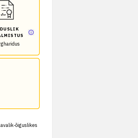
DUSLIK
ALMISTUS
rgharidus
avalik‑õiguslikes