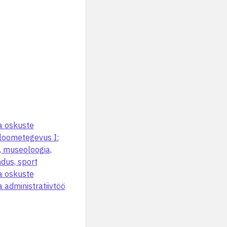
a oskuste
 loometegevus I:
, museoloogia,
dus, sport
a oskuste
a administratiivtöö