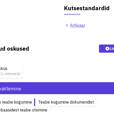
Kutsestandardid
Arhivaar
kud oskused
Li
skus
 C1, võõrkeel B1
käitlemine
e teabe kogumine
Teabe kogumine dokumendist
baasidest teabe otsimine