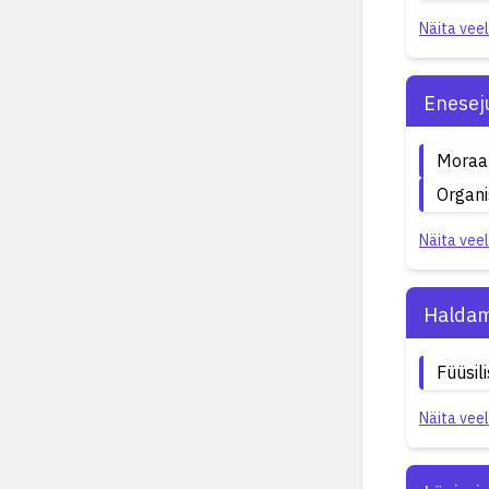
Näita veel
Enesej
Moraal
Organi
Näita veel
Haldam
Füüsil
Näita veel