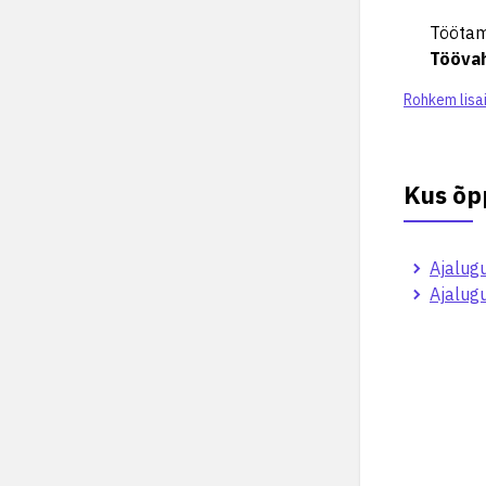
Töötam
Tööva
Rohkem lisa
Kus õp
Ajalugu
Ajalugu