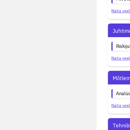
Näita veel
Juhtim
Riskij
Näita veel
Mõtlem
Analüü
Näita veel
Tehnil