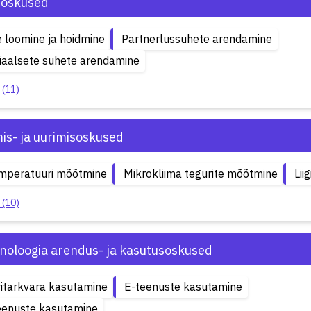
soskused
 loomine ja hoidmine
Partnerlussuhete arendamine
iaalsete suhete arendamine
 (11)
is- ja uurimisoskused
mperatuuri mõõtmine
Mikrokliima tegurite mõõtmine
Lii
 (10)
hnoloogia arendus- ja kasutusoskused
itarkvara kasutamine
E-teenuste kasutamine
eenuste kasutamine