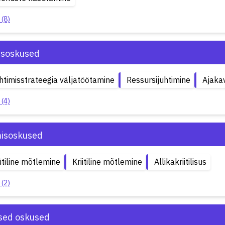
 (8)
isoskused
uhtimisstrateegia väljatöötamine
Ressursijuhtimine
Ajaka
 (4)
isoskused
tiline mõtlemine
Kriitiline mõtlemine
Allikakriitilisus
 (2)
ised oskused