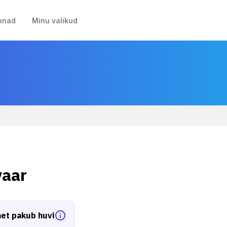
nnad
Minu valikud
vaar
et pakub huvi