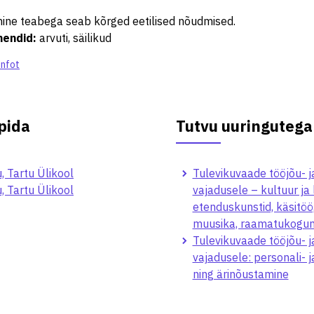
ine teabega seab kõrged eetilised nõudmised.
hendid
:
arvuti, säilikud
infot
pida
Tutvu uuringutega
, Tartu Ülikool
Tulevikuvaade tööjõu- j
, Tartu Ülikool
vajadusele – kultuur ja
etenduskunstid, käsitöö
muusika, raamatukogun
Tulevikuvaade tööjõu- j
vajadusele: personali- j
ning ärinõustamine