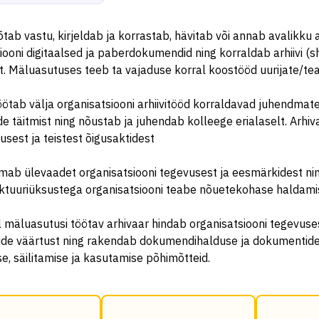
õtab vastu, kirjeldab ja korrastab, hävitab või annab avalikku ar
iooni digitaalsed ja paberdokumendid ning korraldab arhiivi (sh 
. Mäluasutuses teeb ta vajaduse korral koostööd uurijate/tea
öötab välja organisatsiooni arhiivitööd korraldavad juhendmater
de täitmist ning nõustab ja juhendab kolleege erialaselt. Arhiv
dusest ja teistest õigusaktidest
mab ülevaadet organisatsiooni tegevusest ja eesmärkidest ni
uktuuriüksustega organisatsiooni teabe nõuetekohase haldamise
 mäluasutusi töötav arhivaar hindab organisatsiooni tegevuse
de väärtust ning rakendab dokumendihalduse ja dokumentide
se, säilitamise ja kasutamise põhimõtteid.