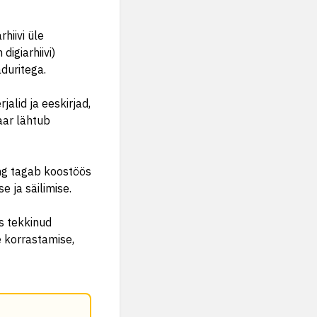
hiivi üle
digiarhiivi)
duritega.
jalid ja eeskirjad,
aar lähtub
ng tagab koostöös
 ja säilimise.
s tekkinud
 korrastamise,