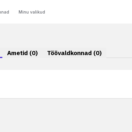
nnad
Minu valikud
Ametid
(
0
)
Töövaldkonnad
(
0
)