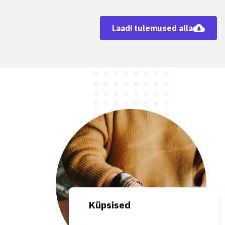
Laadi tulemused alla
Küpsised