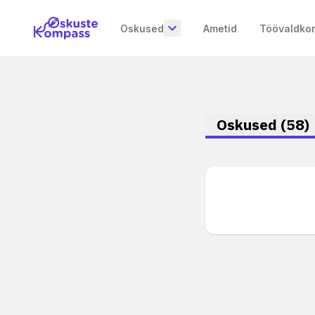
Oskused
Ametid
Töövaldko
Oskused
(
58
)